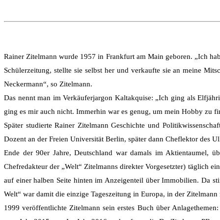
Rainer Zitelmann wurde 1957 in Frankfurt am Main geboren. „Ich habe
Schülerzeitung, stellte sie selbst her und verkaufte sie an meine Mi
Neckermann“, so Zitelmann.
Das nennt man im Verkäuferjargon Kaltakquise: „Ich ging als Elfjähri
ging es mir auch nicht. Immerhin war es genug, um mein Hobby zu fi
Später studierte Rainer Zitelmann Geschichte und Politikwissensch
Dozent an der Freien Universität Berlin, später dann Cheflektor des U
Ende der 90er Jahre, Deutschland war damals im Aktientaumel, übe
Chefredakteur der „Welt“ Zitelmanns direkter Vorgesetzter) täglich e
auf einer halben Seite hinten im Anzeigenteil über Immobilien. Da st
Welt“ war damit die einzige Tageszeitung in Europa, in der Zitelmann
1999 veröffentlichte Zitelmann sein erstes Buch über Anlagethemen: