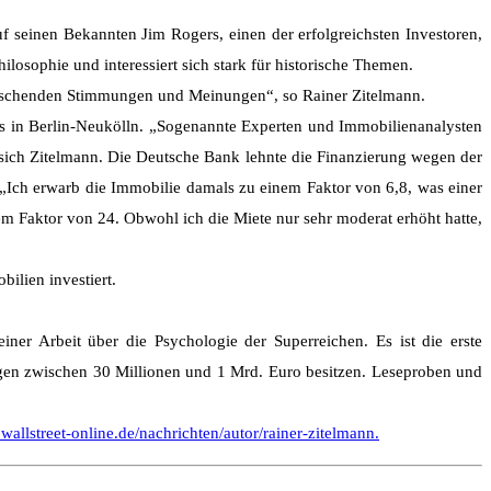
uf seinen Bekannten Jim Rogers, einen der erfolgreichsten Investoren,
losophie und interessiert sich stark für historische Themen.
errschenden Stimmungen und Meinungen“, so Rainer Zitelmann.
us in Berlin-Neukölln. „Sogenannte Experten und Immobilienanalysten
 sich Zitelmann. Die Deutsche Bank lehnte die Finanzierung wegen der
. „Ich erwarb die Immobilie damals zu einem Faktor von 6,8, was einer
nem Faktor von 24. Obwohl ich die Miete nur sehr moderat erhöht hatte,
ilien investiert.
ner Arbeit über die Psychologie der Superreichen. Es ist die erste
ögen zwischen 30 Millionen und 1 Mrd. Euro besitzen. Leseproben und
wallstreet-online.de/nachrichten/autor/rainer-zitelmann.