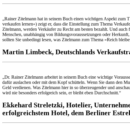
„Rainer Zitelmann hat in seinem Buch einen wichtigen Aspekt zum Th
verkaufen lernen«) zeigt er, dass die Einstellung zum Thema Verkaufen
Zitelmann, werden Verkäufer zu Recht am besten bezahlt. Und auch fü
Menschen, unabhängig von Bildungsvoraussetzungen oder Herkunft, so
sollten Sie unbedingt lesen, was Zitelmann zum Thema »Reich bleibe
Martin Limbeck,
Deutschlands Verkaufstra
„Dr. Rainer Zitelmann arbeitet in seinem Buch eine wichtige Vorauss
dafür auslachen oder mit dem Kopf schütteln. Wenn Sie dann den Mut 
Geld verdienen. Was Zitelmann hier in so überzeugender und anschauli
wird nie besonders erfolgreich sein, er bleibt eben Durchschnitt.“
Ekkehard Streletzki,
Hotelier, Unternehme
erfolgreichstem Hotel, dem Berliner Estre