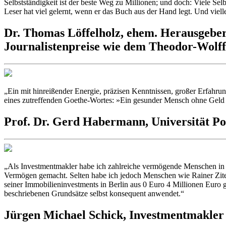
Selbstständigkeit ist der beste Weg zu Millionen; und doch: Viele Sel
Leser hat viel gelernt, wenn er das Buch aus der Hand legt. Und vielle
Dr. Thomas Löffelholz,
ehem. Herausgeber
Journalistenpreise wie dem Theodor-Wolff
„Ein mit hinreißender Energie, präzisen Kenntnissen, großer Erfahr
eines zutreffenden Goethe-Wortes: »Ein gesunder Mensch ohne Geld i
Prof. Dr. Gerd Habermann,
Universität P
„Als Investmentmakler habe ich zahlreiche vermögende Menschen in 
Vermögen gemacht. Selten habe ich jedoch Menschen wie Rainer Zitelm
seiner Immobilieninvestments in Berlin aus 0 Euro 4 Millionen Euro g
beschriebenen Grundsätze selbst konsequent anwendet.“
Jürgen Michael Schick,
Investmentmakler 