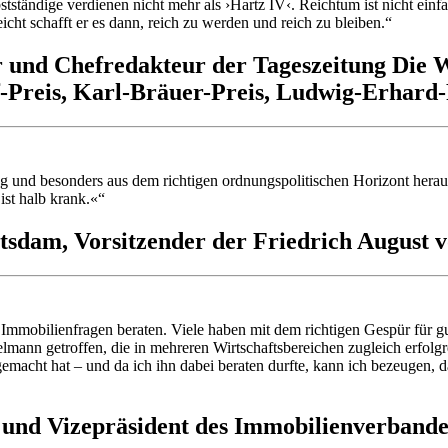
bstständige verdienen nicht mehr als ›Hartz IV‹. Reichtum ist nicht ein
icht schafft er es dann, reich zu werden und reich zu bleiben.“
 und Chefredakteur der Tageszeitung Die 
-Preis, Karl-Bräuer-Preis, Ludwig-Erhard
ung und besonders aus dem richtigen ordnungspolitischen Horizont he
st halb krank.«“
otsdam, Vorsitzender der Friedrich August 
Immobilienfragen beraten. Viele haben mit dem richtigen Gespür für 
ann getroffen, die in mehreren Wirtschaftsbereichen zugleich erfolgrei
emacht hat – und da ich ihn dabei beraten durfte, kann ich bezeugen, d
und Vizepräsident des Immobilienverband