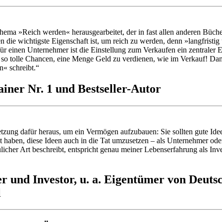
ema »Reich werden« herausgearbeitet, der in fast allen anderen Büche
 die wichtigste Eigenschaft ist, um reich zu werden, denn »langfristig 
r einen Unternehmer ist die Einstellung zum Verkaufen ein zentraler E
 tolle Chancen, eine Menge Geld zu verdienen, wie im Verkauf! Damit 
n« schreibt.“
iner Nr. 1 und Bestseller-Autor
etzung dafür heraus, um ein Vermögen aufzubauen: Sie sollten gute Id
haben, diese Ideen auch in die Tat umzusetzen – als Unternehmer oder 
cher Art beschreibt, entspricht genau meiner Lebenserfahrung als Inve
r und Investor, u. a. Eigentümer von Deuts
l