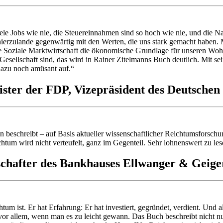
ele Jobs wie nie, die Steuereinnahmen sind so hoch wie nie, und die 
erzulande gegenwärtig mit den Werten, die uns stark gemacht haben. 
ie Soziale Marktwirtschaft die ökonomische Grundlage für unseren Wohls
 Gesellschaft sind, das wird in Rainer Zitelmanns Buch deutlich. Mit s
 dazu noch amüsant auf.“
ster der FDP, Vizepräsident des Deutschen
 beschreibt – auf Basis aktueller wissenschaftlicher Reichtumsforschun
htum wird nicht verteufelt, ganz im Gegenteil. Sehr lohnenswert zu l
lschafter des Bankhauses Ellwanger & Geige
tum ist. Er hat Erfahrung: Er hat investiert, gegründet, verdient. Und
, vor allem, wenn man es zu leicht gewann. Das Buch beschreibt nicht n