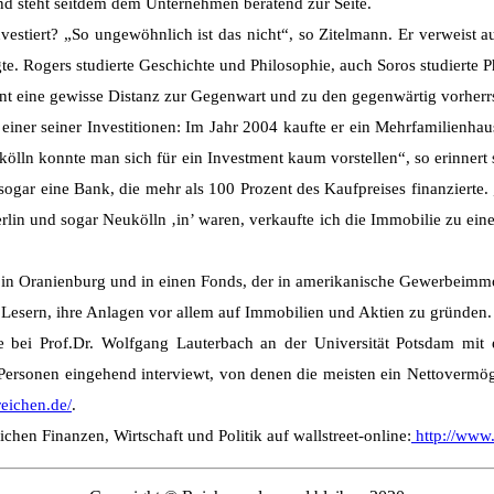
nd steht seitdem dem Unternehmen beratend zur Seite.
nvestiert? „So ungewöhnlich ist das nicht“, so Zitelmann. Er verweist a
 Rogers studierte Geschichte und Philosophie, auch Soros studierte Phi
innt eine gewisse Distanz zur Gegenwart und zu den gegenwärtig vorh
einer seiner Investitionen: Im Jahr 2004 kaufte er ein Mehrfamilienha
kölln konnte man sich für ein Investment kaum vorstellen“, so erinnert
 sogar eine Bank, die mehr als 100 Prozent des Kaufpreises finanzierte
Berlin und sogar Neukölln ‚in’ waren, verkaufte ich die Immobilie zu ei
 in Oranienburg und in einen Fonds, der in amerikanische Gewerbeimmob
Lesern, ihre Anlagen vor allem auf Immobilien und Aktien zu gründen.
 bei Prof.Dr. Wolfgang Lauterbach an der Universität Potsdam mit ei
 Personen eingehend interviewt, von denen die meisten ein Nettoverm
eichen.de/
.
hen Finanzen, Wirtschaft und Politik auf wallstreet-online:
http://www.