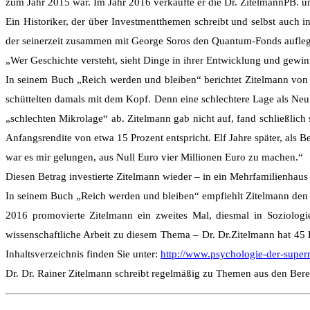
zum Jahr 2015 war. Im Jahr 2016 verkaufte er die Dr. ZitelmannPB. u
Ein Historiker, der über Investmentthemen schreibt und selbst auch i
der seinerzeit zusammen mit George Soros den Quantum-Fonds auflegte.
„Wer Geschichte versteht, sieht Dinge in ihrer Entwicklung und gew
In seinem Buch „Reich werden und bleiben“ berichtet Zitelmann von 
schüttelten damals mit dem Kopf. Denn eine schlechtere Lage als Neu
„schlechten Mikrolage“ ab. Zitelmann gab nicht auf, fand schließlich
Anfangsrendite von etwa 15 Prozent entspricht. Elf Jahre später, als 
war es mir gelungen, aus Null Euro vier Millionen Euro zu machen.“
Diesen Betrag investierte Zitelmann wieder – in ein Mehrfamilienhaus
In seinem Buch „Reich werden und bleiben“ empfiehlt Zitelmann den 
2016 promovierte Zitelmann ein zweites Mal, diesmal in Soziologie
wissenschaftliche Arbeit zu diesem Thema – Dr. Dr.Zitelmann hat 45
Inhaltsverzeichnis finden Sie unter:
http://www.psychologie-der-superr
Dr. Dr. Rainer Zitelmann schreibt regelmäßig zu Themen aus den Bereic