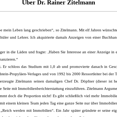
Über Dr. Rainer Zitelmann
 mein Leben lang geschrieben“, so Zitelmann. Mit elf Jahren wünschte
tschüler und Lehrer. Ich akquirierte damals Anzeigen von einer Buchha
ger in die Läden und fragte: ‚Haben Sie Interesse an einer Anzeige in e
nanzieren.“
aft. Er schloss das Studium mit 1,0 ab und promovierte danach in G
llstein-Propyläen-Verlages und von 1992 bis 2000 Ressortleiter bei der 
rzeugte Zitelmann seinen damaligen Chef Dr. Döpfner (dieser ist he
ine Seite mit Immobilienberichterstattung einzuführen. Zitelmann Argume
immt doch die Proportion nicht! Es gibt schließlich viel mehr Immobil
 mit einem kleinen Team jeden Tag eine ganze Seite nur über Immobilien
 „Reich werden mit Immobilien“. Ein Jahr später gründete er seine ei